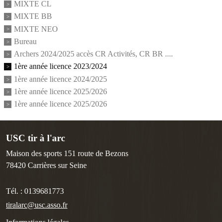
MIXTE CL
MIXTE BB
MIXTE NEO
Bureau
Archers 2024/2025 accès CR Activités, CR BR ....
1ère année licence 2023/2024
1ère année licence 2024/2025
1ère année licence 2025/2026
1ère année licence 2025/2026
USC tir à l'arc
Maison des sports 151 route de Bezons
78420
Carrières sur Seine
Tél. :
0139681773
tiralarc@usc.asso.fr