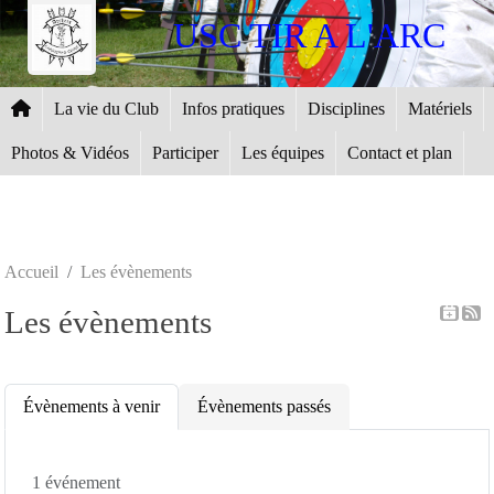
Panneau de gestion des cookies
USC TIR A L'ARC
La vie du Club
Infos pratiques
Disciplines
Matériels
Photos & Vidéos
Participer
Les équipes
Contact et plan
Accueil
Les évènements
Les évènements
Évènements à venir
Évènements passés
1 événement