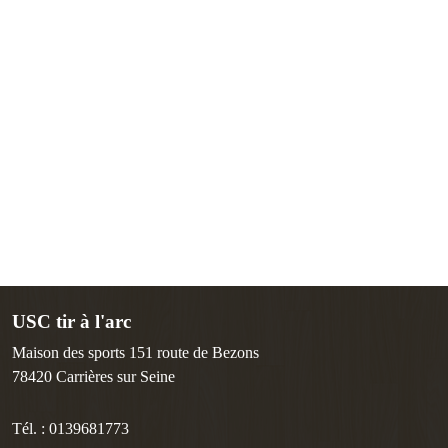
USC tir à l'arc
Maison des sports 151 route de Bezons
78420
Carrières sur Seine
Tél. :
0139681773