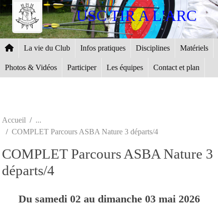
Panneau de gestion des cookies
USC TIR A L'ARC
La vie du Club
Infos pratiques
Disciplines
Matériels
Photos & Vidéos
Participer
Les équipes
Contact et plan
Accueil
COMPLET Parcours ASBA Nature 3 départs/4
COMPLET Parcours ASBA Nature 3
départs/4
Du
samedi
02
au
dimanche
03
mai
2026