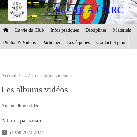
Panneau de gestion des cookies
USC TIR A L'ARC
La vie du Club
Infos pratiques
Disciplines
Matériels
Photos & Vidéos
Participer
Les équipes
Contact et plan
Accueil
Les albums vidéos
Les albums vidéos
Aucun album vidéo
Albums par saison
Saison 2023-2024