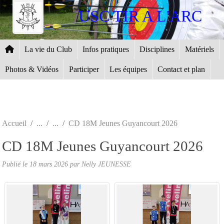
Panneau de gestion des cookies
USC TIR A L'ARC
La vie du Club
Infos pratiques
Disciplines
Matériels
Photos & Vidéos
Participer
Les équipes
Contact et plan
Accueil
CD 18M Jeunes Guyancourt 2026
CD 18M Jeunes Guyancourt 2026
Publié le
18 mars 2026
par
Nelly JEUNESSE