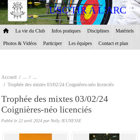
Panneau de gestion des cookies
USC TIR A L'ARC
La vie du Club
Infos pratiques
Disciplines
Matériels
Photos & Vidéos
Participer
Les équipes
Contact et plan
Accueil
Trophée des mixtes 03/02/24 Coignières-néo licenciés
Trophée des mixtes 03/02/24
Coignières-néo licenciés
Publié le
22 avril 2024
par
Nelly JEUNESSE