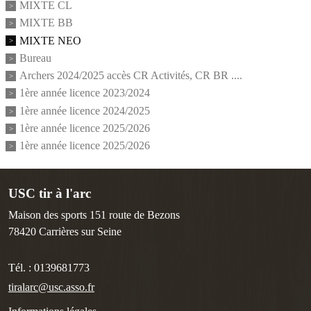
MIXTE CL
MIXTE BB
MIXTE NEO
Bureau
Archers 2024/2025 accès CR Activités, CR BR ....
1ère année licence 2023/2024
1ère année licence 2024/2025
1ère année licence 2025/2026
1ère année licence 2025/2026
USC tir à l'arc
Maison des sports 151 route de Bezons
78420
Carrières sur Seine
Tél. :
0139681773
tiralarc@usc.asso.fr