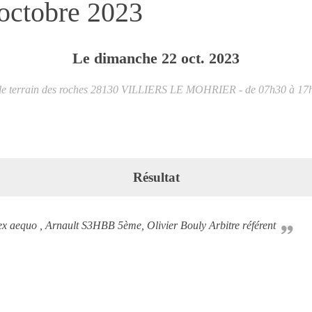
octobre 2023
Le
dimanche
22
oct.
2023
le terrain des roches
28130
VILLIERS LE MOHRIER
- de 07h30 à 17
Résultat
x aequo , Arnault S3HBB 5ème, Olivier Bouly Arbitre référent