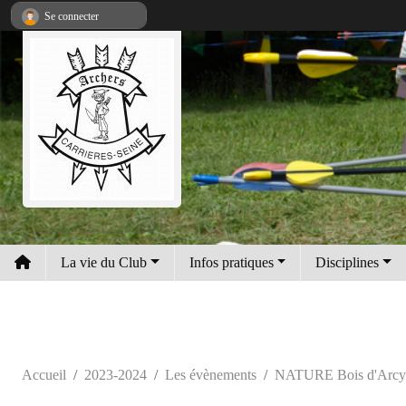
Panneau de gestion des cookies
Se connecter
La vie du Club
Infos pratiques
Disciplines
Accueil
2023-2024
Les évènements
NATURE Bois d'Arcy 