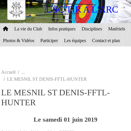
Panneau de gestion des cookies
USC TIR A L'ARC
La vie du Club
Infos pratiques
Disciplines
Matériels
Photos & Vidéos
Participer
Les équipes
Contact et plan
Accueil
LE MESNIL ST DENIS-FFTL-HUNTER
LE MESNIL ST DENIS-FFTL-
HUNTER
Le
samedi
01
juin
2019