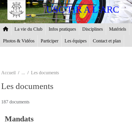
Panneau de gestion des cookies
USC TIR A L'ARC
La vie du Club
Infos pratiques
Disciplines
Matériels
Photos & Vidéos
Participer
Les équipes
Contact et plan
Accueil
Les documents
Les documents
187 documents
Mandats