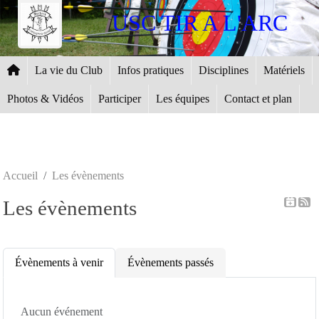
Panneau de gestion des cookies
USC TIR A L'ARC
La vie du Club
Infos pratiques
Disciplines
Matériels
Photos & Vidéos
Participer
Les équipes
Contact et plan
Accueil
Les évènements
Les évènements
Évènements à venir
Évènements passés
Aucun événement